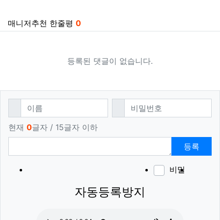
매니저추천 한줄평
0
등록된 댓글이 없습니다.
댓글쓰기
필수
필수
이름
비밀번호
현재
0
글자 / 15글자 이하
등록
비밀
이모티
폰트어
동영
이
새
자동등록방지