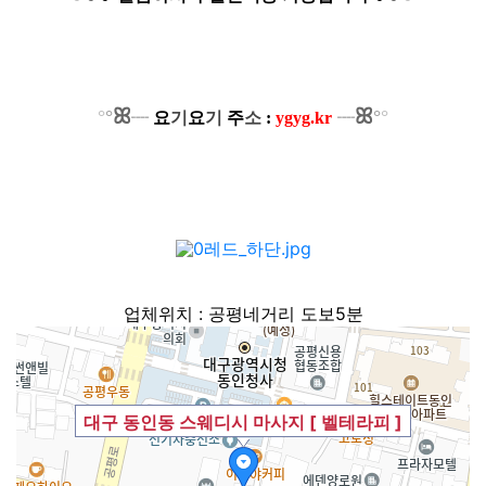
ꕤ
ꕤ
°
°
°
°
┈
요
기
요
기
주
소
:
ygyg.kr
┈
업체위치 : 공평네거리 도보5분
대구 동인동 스웨디시 마사지 [ 벨테라피 ]