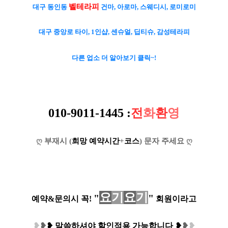
벨테라피
대구 동인동
건마, 아로마, 스웨디시, 로미로미
대구 중앙로 타이, 1인샵, 센슈얼, 딥티슈, 감성테라피
다른 업소 더 알아보기 클릭~!
010-9011-1445 :
전
화
환
영
ღ
부재시 (
희망 예약시간
+
코스
) 문자 주세요
ღ
요
기
요
기
"
"
예약&문의시 꼭!
회원이라고
❥
❥
❥
말씀하셔야 할인적용 가능합니다
❥
❥
❥