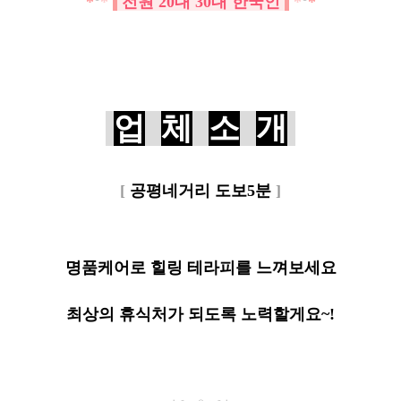
*
°
*
전원 20대 30대 한국인
*
°
*
업
체
소
개
[
공평네거리 도보5분
]
명품케어로 힐링 테라피를 느껴보세요
최상의 휴식처가 되도록 노력할게요~!