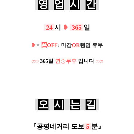
영
업
시
간
24
시
❥
365
일
❥
✧
폰
O
F
F
:
마감
O
R
랜덤 휴무
ෆ
ෆ
365일
연
중
무
휴
입니다
ෆ
ෆ
오
시
는
길
『
공평네거리
도보
5
분
』