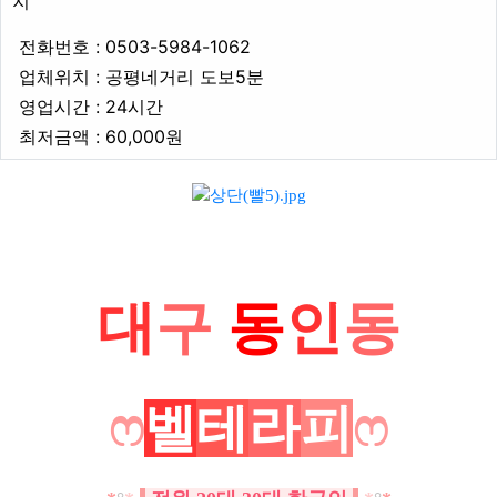
지
업체연락처
전화번호 : 0503-5984-1062
업체위치
업체위치 : 공평네거리 도보5분
영업시간
영업시간 : 24시간
최저금액
최저금액 : 60,000원
본문
대
구
동
인
동
ෆ
벨
테
라
피
ෆ