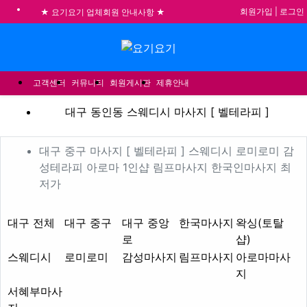
회원가입
|
로그인
★ 요기요기 업체회원 안내사항 ★
불건전한 게시글은 삭제 및 회원탈퇴 됩니다.
메뉴
합법적이고 건전한 업체와 광고를 제휴합니다.
★요기요기 설 연휴 휴무 안내★
고객센터
커뮤니티
회원게시판
제휴안내
대구 동인동 스웨디시 마사지 
대구 동인동 스웨디시 마사지 [ 벨테라피 ]
업체 정보
대구 중구 마사지 [ 벨테라
대구 중구 마사지 [ 벨테라피 ] 스웨디시 로미로미 감
성테라피 아로마 1인샵 림프마사지 한국인마사지 최
Description
저가
지역1
테마
대구 전체
대구 중구
대구 중앙
한국마사지
왁싱(토탈
로
샵)
스웨디시
로미로미
감성마사지
림프마사지
아로마마사
지
서혜부마사