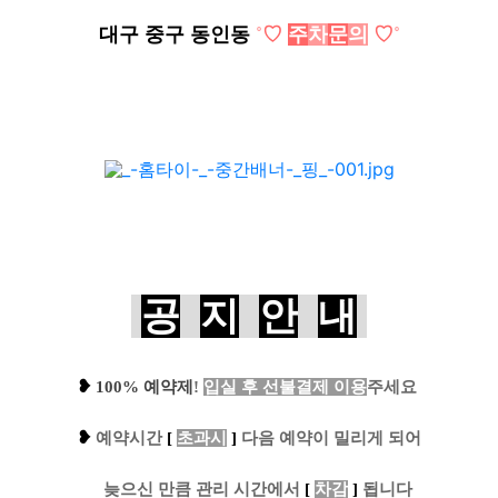
대구 중구 동인동
˚
♡
주
차
문
의
♡
˚
공
지
안
내
❥
100% 예약제
!
입실 후 선불결제 이용
주세요
❥
예
약시간
[
초과시
]
다음 예약이 밀리게 되어
....
늦으신 만큼 관리 시간에서
[
차감
]
됩니다