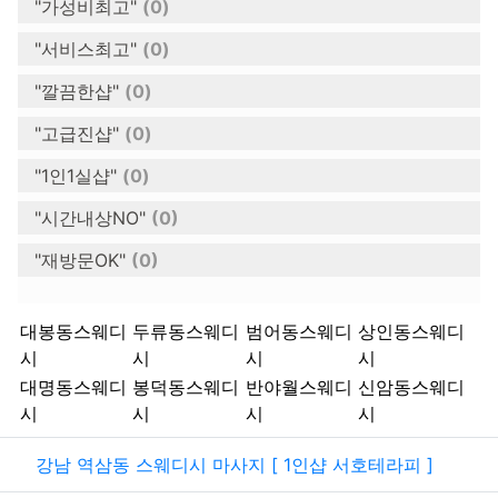
"가성비최고"
(0)
"서비스최고"
(0)
"깔끔한샵"
(0)
"고급진샵"
(0)
"1인1실샵"
(0)
"시간내상NO"
(0)
"재방문OK"
(0)
키워드
대봉동스웨디
두류동스웨디
범어동스웨디
상인동스웨디
시
시
시
시
대명동스웨디
봉덕동스웨디
반야월스웨디
신암동스웨디
시
시
시
시
관련자료
강남 역삼동 스웨디시 마사지 [ 1인샵 서호테라피 ]