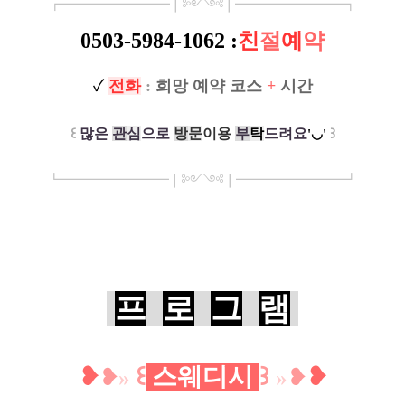
┏
━
━━━
━━━
━
❘༻༺❘
━
━━━
━━━
━
┓
0503-5984-1062 :
친
절
예
약
✓
전
화
:
희망 예약 코스
+
시간
꒰
많은
관
심
으로
방
문
이
용
부
탁
드려요
꒱
'◡'
┗
━━━━━
━
━
━
❘༻༺❘
━
━━━
━━━
━
┛
프
로
그
램
❥
꒰
스웨디시
꒱
❥
❥
»
»
❥