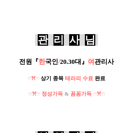
관
리
사
님
전원『
한
국인
/
20.30대
』
여
관리사
ෆ
ꕮ
ෆ
상기 종목
테라피 수료
완료
ෆ
ꕮ
ෆ
정성가득
&
꼼꼼가득
ෆ
ꕮ
ෆ