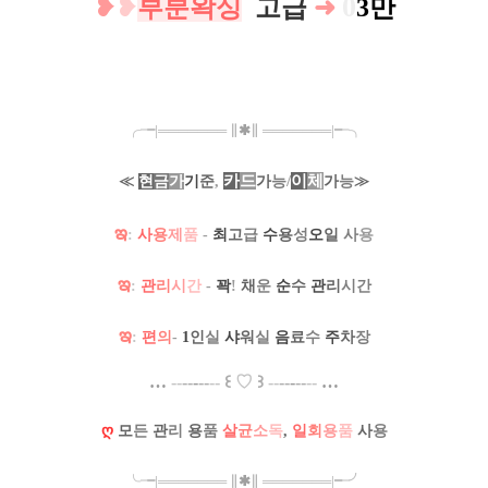
0
❥
❥
부분왁싱
.
고급
➜
3만
╭╼|
═
═
═
═
═
═
═
∥
✱
∥
═
═
═
═
═
═
═
|╾╮
카
드
/
이
체
≪
현
금
가
기
준
,
가
능
가
능
≫
ఇ
:
사
용
제
품
-
최
고
급
수
용
성
오
일
사
용
ఇ
:
관
리
시
간
-
꽉
!
채
운
순
수
관
리
시간
ఇ
:
편
의
-
1
인
실
샤
워
실
음
료
수
주
차
장
…
--
--
-
--
--
꒰
♡
꒱
--
--
-
--
--
…
ღ
모
든
관
리
용
품
살
균
소
독
,
일
회
용
품
사
용
╰╼
|
═
═
═
═
═
═
═
∥
✱
∥
═
═
═
═
═
═
═
|
╾╯