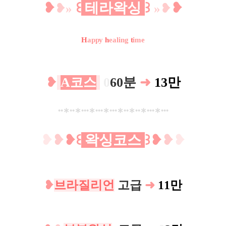
❥
꒰
테라왁싱
꒱
❥
❥
»
»
❥
H
appy
h
ealing
t
ime
❥
A코스
0
60분
➜
13만
••
∗
••
∗
•••
∗
•••
∗
•••
∗
••
∗
••
∗
•••
∗
•••
❥
❥
❥
꒰
왁싱코스
꒱
❥
❥
❥
❥
브라질리언
고급
➜
11만