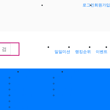
로그인
회원가입
일일미션
랭킹순위
이벤트
회원게시판
제휴안내
공지사항
제휴안내
가입인사
광고위치
출석체크
옵션안내
포인트안내
제휴문의
회원별랭킹
월간집계표