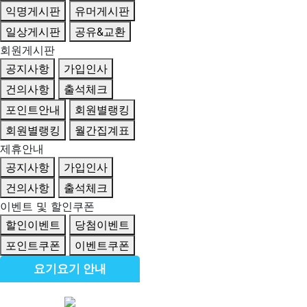
익명게시판
유머게시판
일상게시판
공유&교환
회원게시판
공지사항
가입인사
건의사항
출석체크
포인트안내
회원별랭킹
회원별랭킹
월간집계표
제휴안내
공지사항
가입인사
건의사항
출석체크
이벤트 및 할인쿠폰
할인이벤트
당첨이벤트
포인트쿠폰
이벤트쿠폰
요기요기 안내