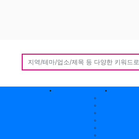
홈타이(방문)
고객센터
커뮤니티
자유게시판
질문게시판
익명게시판
유머게시판
일상게시판
공유&교환