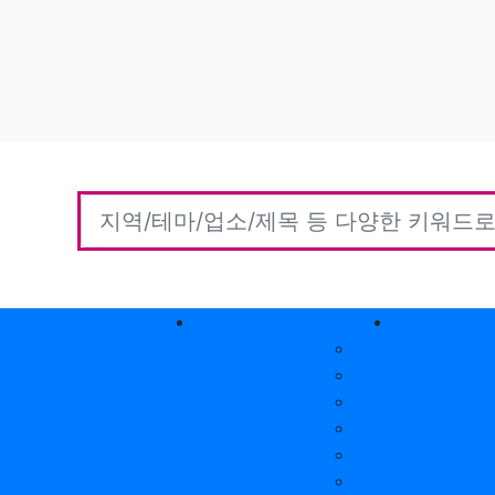
홈타이(방문)
고객센터
커뮤니티
자유게시판
질문게시판
익명게시판
유머게시판
일상게시판
공유&교환