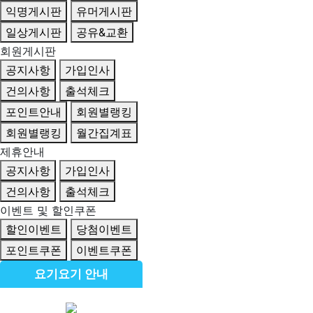
익명게시판
유머게시판
일상게시판
공유&교환
회원게시판
공지사항
가입인사
건의사항
출석체크
포인트안내
회원별랭킹
회원별랭킹
월간집계표
제휴안내
공지사항
가입인사
건의사항
출석체크
이벤트 및 할인쿠폰
할인이벤트
당첨이벤트
포인트쿠폰
이벤트쿠폰
요기요기 안내