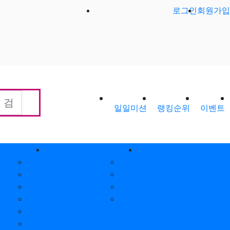
로그인
회원가입
일일미션
랭킹순위
이벤트
회원게시판
제휴안내
공지사항
제휴안내
가입인사
광고위치
출석체크
옵션안내
포인트안내
제휴문의
회원별랭킹
월간집계표