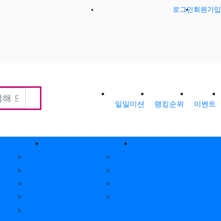
로그인
회원가입
일일미션
랭킹순위
이벤트
티
회원게시판
제휴안내
공지사항
제휴안내
가입인사
광고위치
출석체크
옵션안내
포인트안내
제휴문의
회원별랭킹