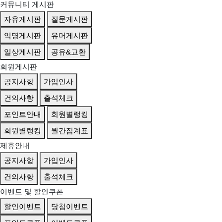
커뮤니티 게시판
자유게시판
질문게시판
익명게시판
유머게시판
일상게시판
공유&교환
회원게시판
공지사항
가입인사
건의사항
출석체크
포인트안내
회원별랭킹
회원별랭킹
월간집계표
제휴안내
공지사항
가입인사
건의사항
출석체크
이벤트 및 할인쿠폰
할인이벤트
당첨이벤트