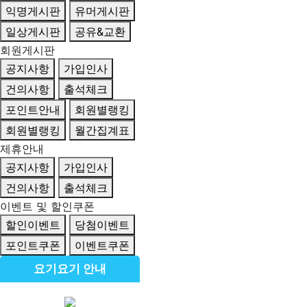
익명게시판
유머게시판
일상게시판
공유&교환
회원게시판
공지사항
가입인사
건의사항
출석체크
포인트안내
회원별랭킹
회원별랭킹
월간집계표
제휴안내
공지사항
가입인사
건의사항
출석체크
이벤트 및 할인쿠폰
할인이벤트
당첨이벤트
포인트쿠폰
이벤트쿠폰
요기요기 안내