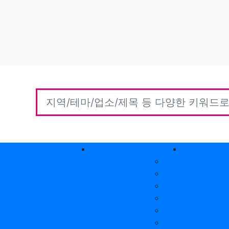
홈타이(방문)
고객센터
커뮤니티
자유게시판
질문게시판
익명게시판
유머게시판
일상게시판
공유&교환