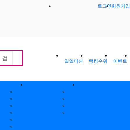
로그인
회원가입
일일미션
랭킹순위
이벤트
회원게시판
제휴안내
공지사항
제휴안내
가입인사
광고위치
출석체크
옵션안내
포인트안내
제휴문의
회원별랭킹
월간집계표