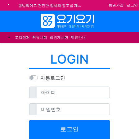
기
회원가입
|
로그인
합법적이고 건전한 업체와 광고를 제휴합니다.
★요기요기 설 연휴 휴무 안내★
메뉴
★ 요기요기 업체회원 안내사항 ★
불건전한 게시글은 삭제 및 회원탈퇴 됩니다.
고객센터
커뮤니티
회원게시판
제휴안내
LOGIN
자동로그인
필수
아이디
필수
비밀번호
로그인