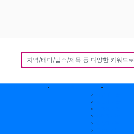
홈타이(방문)
고객센터
커뮤니티
자유게시판
질문게시판
익명게시판
유머게시판
일상게시판
공유&교환