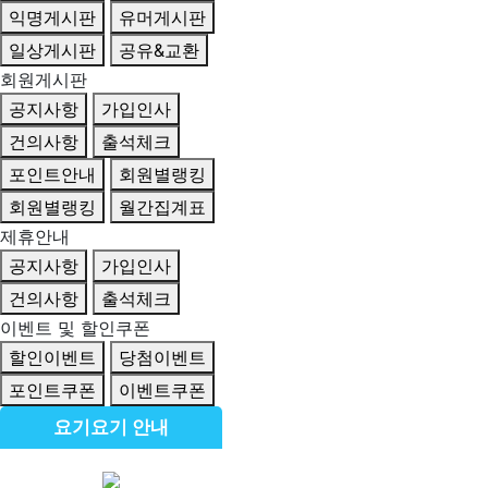
익명게시판
유머게시판
일상게시판
공유&교환
회원게시판
공지사항
가입인사
건의사항
출석체크
포인트안내
회원별랭킹
회원별랭킹
월간집계표
제휴안내
공지사항
가입인사
건의사항
출석체크
이벤트 및 할인쿠폰
할인이벤트
당첨이벤트
포인트쿠폰
이벤트쿠폰
요기요기 안내