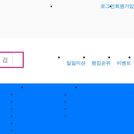
로그인
회원가입
일일미션
랭킹순위
이벤트
회원게시판
제휴안내
공지사항
제휴안내
가입인사
광고위치
출석체크
옵션안내
포인트안내
제휴문의
회원별랭킹
월간집계표