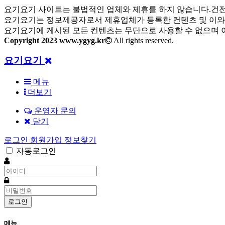
요기요기 사이트는 불법적인 업체와 제휴를 하지 않습니다.건전
요기요기는 정보제공자로서 제휴업체가 등록한 컨텐츠 및 이와 
요기요기에 게시된 모든 컨텐츠는 무단으로 사용할 수 없으며 이
Copyright 2023 www.ygyg.kr
All rights reserved.
닫
요기요기
기
메뉴
더보기
운영자 문의
닫기
로그인
회원가입
정보찾기
자동로그인
아
이
비
디
밀
필
번
로그인
수
호
필
메뉴