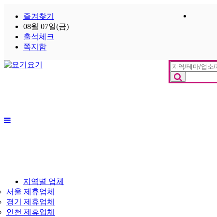
즐겨찾기
08월 07일(금)
출석체크
쪽지함
메
뉴
지역별 업체
서울 제휴업체
경기 제휴업체
인천 제휴업체