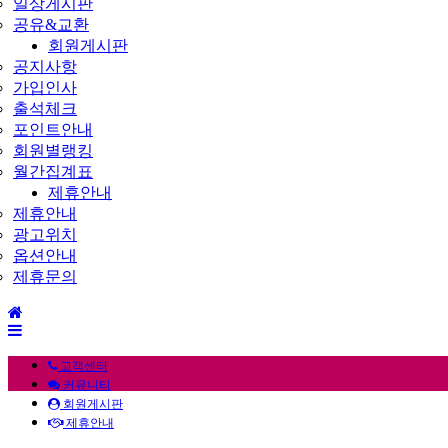
일상게시판
공유&교환
회원게시판
공지사항
가입인사
출석체크
포인트안내
회원별랭킹
월간집계표
제휴안내
제휴안내
광고위치
옵션안내
제휴문의
홈
사
으
이
로
고객센터
드
커뮤니티
바
회원게시판
제휴안내