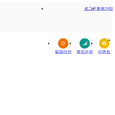
로그인
회원가입
일일미션
랭킹순위
이벤트