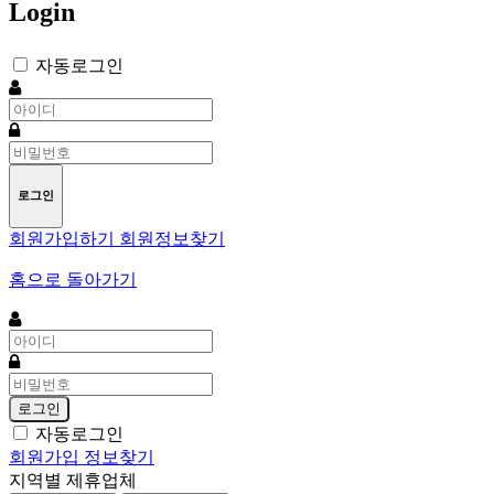
Login
자동로그인
아
이
비
디
밀
필
번
수
로그인
호
필
회원가입하기
회원정보찾기
수
홈으로 돌아가기
아
이
비
디
밀
필
번
로그인
수
호
자동로그인
필
회원가입
정보찾기
수
지역별 제휴업체