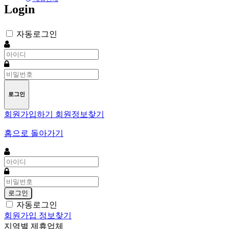
Login
자동로그인
아
이
비
디
밀
필
번
수
로그인
호
필
회원가입하기
회원정보찾기
수
홈으로 돌아가기
아
이
비
디
밀
필
번
로그인
수
호
자동로그인
필
회원가입
정보찾기
수
지역별 제휴업체