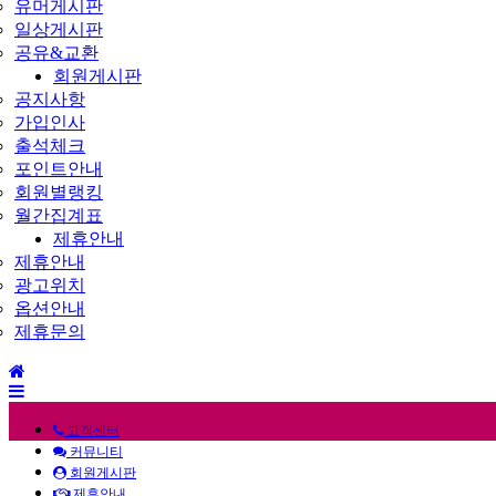
유머게시판
일상게시판
공유&교환
회원게시판
공지사항
가입인사
출석체크
포인트안내
회원별랭킹
월간집계표
제휴안내
제휴안내
광고위치
옵션안내
제휴문의
홈
사
으
이
로
고객센터
드
커뮤니티
바
회원게시판
제휴안내