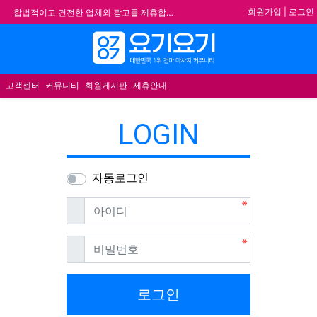
기
회원가입
|
로그인
합법적이고 건전한 업체와 광고를 제휴합니다.
★요기요기 설 연휴 휴무 안내★
메뉴
★ 요기요기 업체회원 안내사항 ★
불건전한 게시글은 삭제 및 회원탈퇴 됩니다.
고객센터
커뮤니티
회원게시판
제휴안내
LOGIN
자동로그인
필수
아이디
필수
비밀번호
로그인