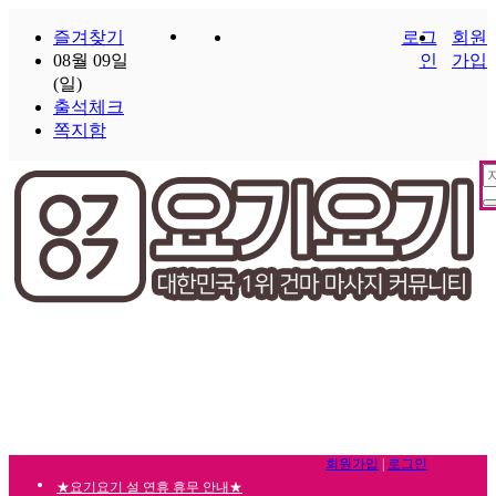
즐겨찾기
로그
회원
08월 09일
인
가입
(일)
출석체크
쪽지함
회원가입
|
로그인
★요기요기 설 연휴 휴무 안내★