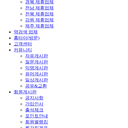
경북 제휴업체
전남 제휴업체
전북 제휴업체
강원 제휴업체
제주 제휴업체
역검색 업체
홈타이(방문)
고객센터
커뮤니티
자유게시판
질문게시판
익명게시판
유머게시판
일상게시판
공유&교환
회원게시판
공지사항
가입인사
출석체크
포인트안내
회원별랭킹
월간집계표