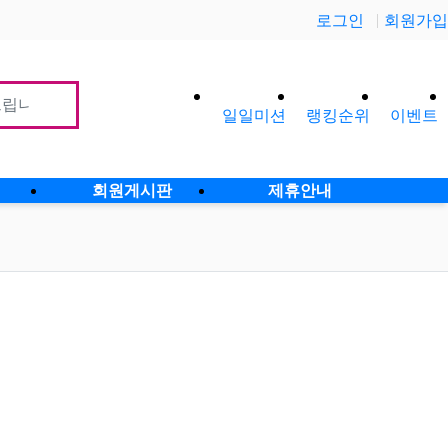
로그인
회원가입
일일미션
랭킹순위
이벤트
사이
회원게시판
제휴안내